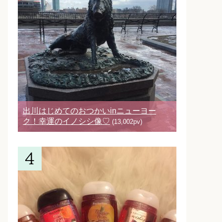
出川はじめてのおつかいinニューヨー
ク！幸運のイノシシ像♡
(13,002pv)