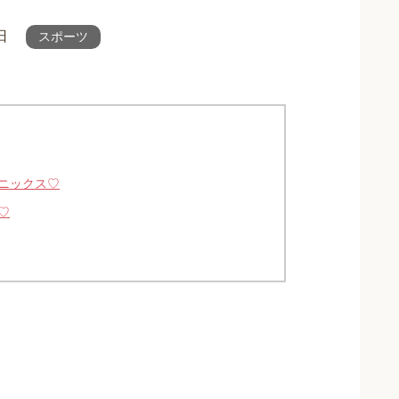
日
スポーツ
ニックス♡
♡