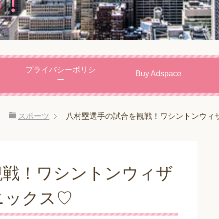
プライバシーポリシ
Buy Adspace
ー
スポーツ
八村塁選手の試合を観戦！ワシントンウィ
観戦！ワシントンウィザ
ニックス♡