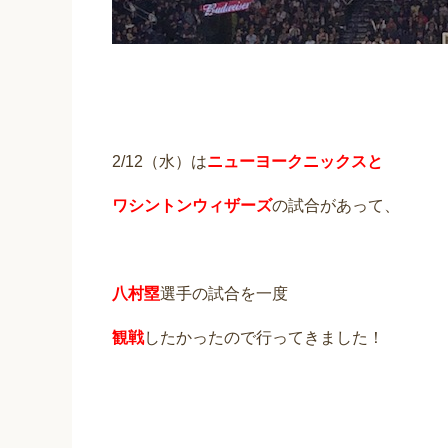
2/12（水）は
ニューヨークニックスと
ワシントンウィザーズ
の試合があって、
八村塁
選手の試合を一度
観戦
したかったので行ってきました！