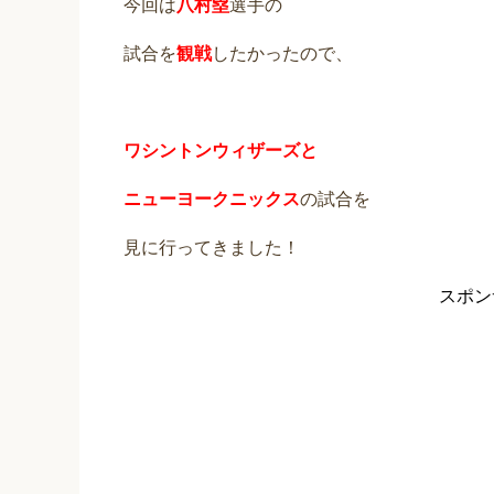
今回は
八村塁
選手の
試合を
観戦
したかったので、
ワシントンウィザーズと
ニューヨークニックス
の試合を
見に行ってきました！
スポン