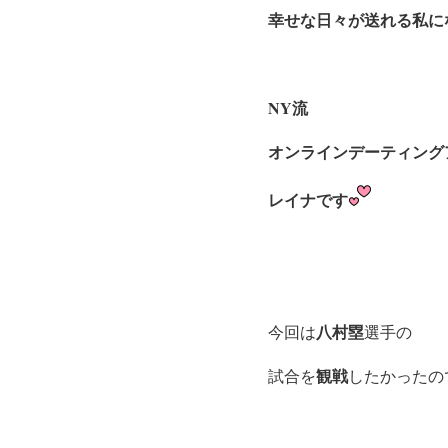
幸せな日々が送れる私に
NY流
オンラインデーティング
レイナです
八村塁
今回は
選手の
観戦
試合を
したかったの