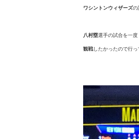
ワシントンウィザーズ
の
八村塁
選手の試合を一度
観戦
したかったので行っ