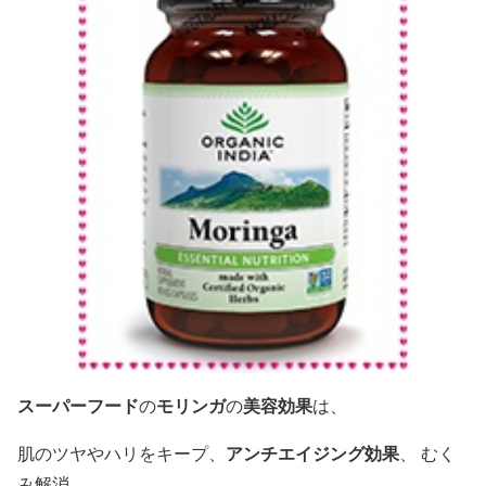
スーパーフード
モリンガ
美容効果
の
の
は、
アンチエイジング効果
肌のツヤやハリをキープ、
、 むく
み解消、