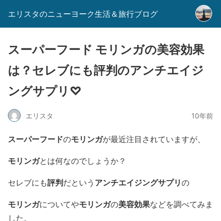
エリスタのニューヨーク生活＆旅行ブログ
スーパーフード モリンガの美容効果
は？セレブにも評判のアンチエイジ
ングサプリ♡
エリスタ
10年前
スーパーフード
モリンガ
の
が最近注目されていますが、
モリンガ
とは何なのでしょうか？
評判
アンチエイジングサプリ
セレブにも
だという
の
モリンガ
モリンガ
美容効果
についてや
の
などを調べてみま
した。