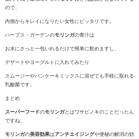
ので、
内側からキレイになりたい女性にピッタリです。
モリンガ
ハーブス・ガーデンの
の青汁は
お水にさっと一包いれるだけで簡単に飲めますし、
デザートやヨーグルトに入れてみたり
スムージーやパンケーキミックスに混ぜても手軽に取れる
乳酸菌です。
まとめ
スーパーフード
モリンガ
の
とはワサビノキのことだったん
ですね。
モリンガ
美容効果
アンチエイジング
の
は
や便秘の解消の効