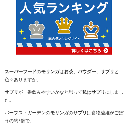
スーパーフード
モリンガ
お茶
パウダー
サプリ
の
は
、
、
と
色々ありますが、
サプリ
サプリ
が一番飲みやすいかなと思って私は
にしまし
た。
モリンガ
サプリ
バーブス・ガーデンの
の
は食物繊維がごぼ
うの約5倍で、