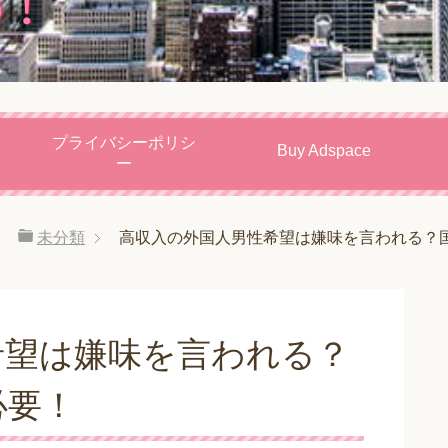
プライバシーポリシ
Buy Adspace
ー
未分類
高収入の外国人男性希望は嫌味を言われる？
希望は嫌味を言われる？
必要！