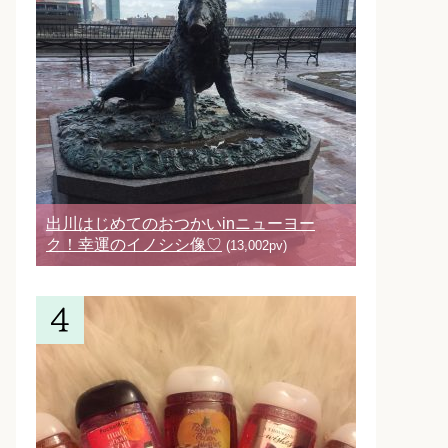
出川はじめてのおつかいinニューヨー
ク！幸運のイノシシ像♡
(13,002pv)