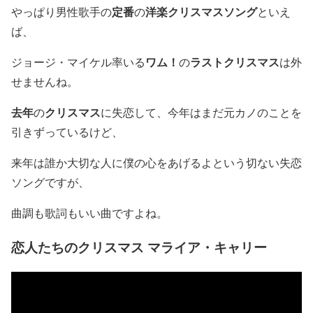
定番
洋楽クリスマスソング
やっぱり男性歌手の
の
といえ
ば、
ワム！
ラストクリスマス
ジョージ・マイケル率いる
の
は外
せませんね。
去年
クリスマス
の
に失恋して、今年はまだ元カノのことを
引きずっているけど、
来年は誰か大切な人に僕の心をあげるよという切ない失恋
ソングですが、
曲調も歌詞もいい曲ですよね。
恋人たちのクリスマス マライア・キャリー