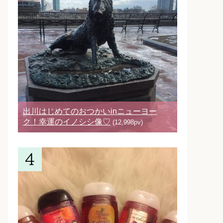
出川はじめてのおつかいinニューヨー
ク！幸運のイノシシ像♡
(12,998pv)