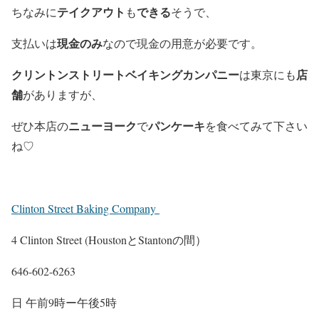
テイクアウト
できる
ちなみに
も
そうで、
現金のみ
支払いは
なので現金の用意が必要です。
クリントンストリートベイキングカンパニー
店
は東京にも
舗
がありますが、
ニューヨーク
パンケーキ
ぜひ本店の
で
を食べてみて下さい
ね♡
Clinton Street Baking Company
4 Clinton Street (HoustonとStantonの間）
646-602-6263
日 午前9時ー午後5時