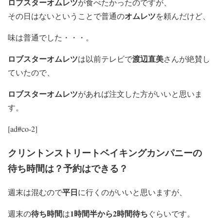
ロブスターオムレツ
が食べたかったのですが、
オムレツ
その日はないということで普通の
を頼んだけど、
味は普通でした・・・。
ロブスターオムレツ
渡辺直美
は以前テレビで
さんが絶賛し
ていたので、
ロブスターオムレツ
が
あれば
注文した方がいいと思いま
す。
[ad#co-2]
クリントンストリートベイキングカンパニーの
待ち時間は？予約はできる？
平日
週末は混む
ので
に行くのがいいと思いますが、
待ち時間
1時間半から2時間待ち
週末の
は
ぐらいで
す。