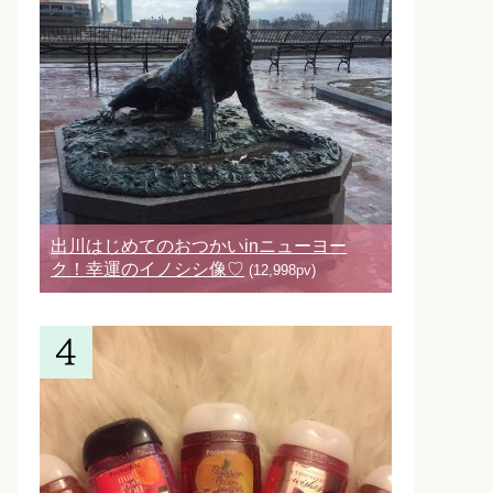
出川はじめてのおつかいinニューヨー
ク！幸運のイノシシ像♡
(12,998pv)