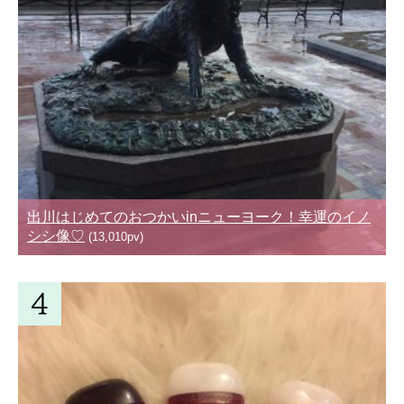
出川はじめてのおつかいinニューヨーク！幸運のイノ
シシ像♡
(13,010pv)